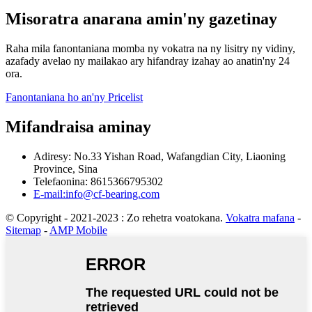
Misoratra anarana amin'ny gazetinay
Raha mila fanontaniana momba ny vokatra na ny lisitry ny vidiny,
azafady avelao ny mailakao ary hifandray izahay ao anatin'ny 24
ora.
Fanontaniana ho an'ny Pricelist
Mifandraisa aminay
Adiresy: No.33 Yishan Road, Wafangdian City, Liaoning
Province, Sina
Telefaonina: 8615366795302
E-mail:info@cf-bearing.com
© Copyright - 2021-2023 : Zo rehetra voatokana.
Vokatra mafana
-
Sitemap
-
AMP Mobile