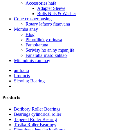
Accessories hafa
Adapter Sleeve
Bolts Nuts & Washer
Cone crusher busing
Rotary lafaoro fitaovana
Momba anay
Blog
Piraofilin'ny orinasa
Famokarana
Serivisy ho an'ny mpanjifa
Fanaraha-maso kalitao
Mifandraisa aminay
an-trano
Products
Slewing Bearing
Products
Boribory Roller Bearings
Bearings cylindrical roller
Tapered Roller Bearing
Tosika Roller Bearings
Fitondrana lemaka boribory