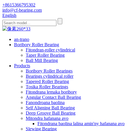
+8615366795302
info@cf-bearing.com
English
an-trano
Boribory Roller Bearing
Fitondran-roller cylindrical
Taper Roller Bearing
Ball Mill Bearing
Products
Boribory Roller Bearings
Bearings cylindrical roller
Tapered Roller Bearing
Tosika Roller Bearings
Fitondrana lemaka boribory
Angular Contact Ball Bearing
Fanondroana baolina
Self Aligning Ball Bearing
Deep Groove Ball Bearing
Mitondra hafanana avo
Fitondrana baolina lalina amin'ny hafanana avo
Slewing Bearing