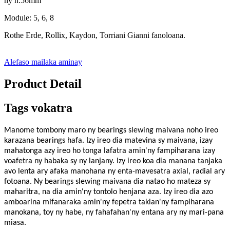
ny h:56mm
Module: 5, 6, 8
Rothe Erde, Rollix, Kaydon, Torriani Gianni fanoloana.
Alefaso mailaka aminay
Product Detail
Tags vokatra
Manome tombony maro ny bearings slewing maivana noho ireo
karazana bearings hafa. Izy ireo dia matevina sy maivana, izay
mahatonga azy ireo ho tonga lafatra amin'ny fampiharana izay
voafetra ny habaka sy ny lanjany. Izy ireo koa dia manana tanjaka
avo lenta ary afaka manohana ny enta-mavesatra axial, radial ary
fotoana. Ny bearings slewing maivana dia natao ho mateza sy
maharitra, na dia amin'ny tontolo henjana aza. Izy ireo dia azo
amboarina mifanaraka amin'ny fepetra takian'ny fampiharana
manokana, toy ny habe, ny fahafahan'ny entana ary ny mari-pana
miasa.