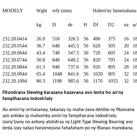
MODELY
Wght
refy (mm)
Haben'ny fametrahana
kg
D
de
H
DI
D2
na
φ
232.20.0414
26.9
518
326.5
56
490
375
16
1
232.20.0544
36.7
648
445.5
56
620
505
20
1
232.20.0644
43.4
748
547.5
56
720
605
24
1
232.20.0744
50.8
848
649.2
56
820
705
24
1
232.20.0844
61.3
948
737.6
56
920
805
28
1
232.20.0944
65.4
1048
841.6
56
1020
905
32
1
232.20.1094
80.3
1198
985.6
56
1170
1055
32
1
Fitondrana Slewing karazana hazavana avo lenta ho an'ny
fampiharana indostrialy
Ao amin'ny orinasanay, takanay ny maha-zava-dehibe ny fitaovana
azo antoka sy mahomby amin'ny fampiharana indostrialy.
izany'
Izany no antony atolotray ny Light Type Slewing Bearing avo
lenta izay natao hanomezana fahafaham-po ny filanao manokana.