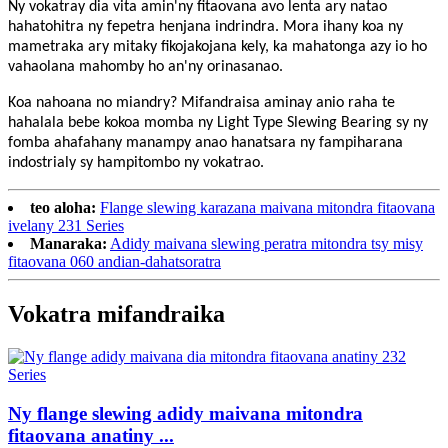
Ny vokatray dia vita amin'ny fitaovana avo lenta ary natao
hahatohitra ny fepetra henjana indrindra. Mora ihany koa ny
mametraka ary mitaky fikojakojana kely, ka mahatonga azy io ho
vahaolana mahomby ho an'ny orinasanao.
Koa nahoana no miandry? Mifandraisa aminay anio raha te
hahalala bebe kokoa momba ny Light Type Slewing Bearing sy ny
fomba ahafahany manampy anao hanatsara ny fampiharana
indostrialy sy hampitombo ny vokatrao.
teo aloha:
Flange slewing karazana maivana mitondra fitaovana
ivelany 231 Series
Manaraka:
Adidy maivana slewing peratra mitondra tsy misy
fitaovana 060 andian-dahatsoratra
Vokatra mifandraika
Ny flange slewing adidy maivana mitondra
fitaovana anatiny ...