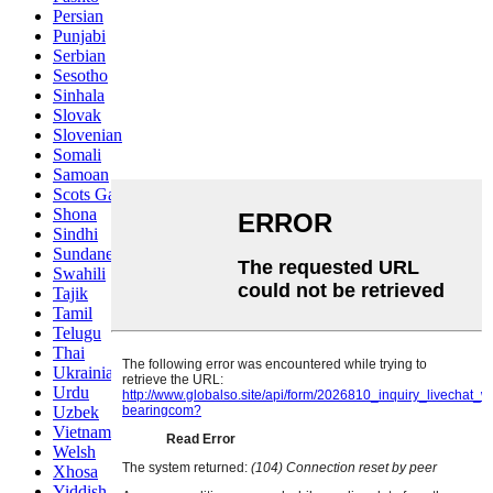
Persian
Punjabi
Serbian
Sesotho
Sinhala
Slovak
Slovenian
Somali
Samoan
Scots Gaelic
Shona
Sindhi
Sundanese
Swahili
Tajik
Tamil
Telugu
Thai
Ukrainian
Urdu
Uzbek
Vietnamese
Welsh
Xhosa
Yiddish