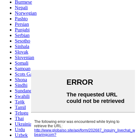
Burmese
Nepali
Norwegian
Pashto
Persian
Punjabi
Serbian
Sesotho
Sinhala
Slovak
Slovenian
Somali
Samoan
Scots Gaelic
Shona
Sindhi
Sundanese
Swahili
Tajik
Tamil
Telugu
Thai
Ukrainian
Urdu
Uzbek