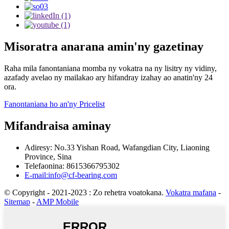
Misoratra anarana amin'ny gazetinay
Raha mila fanontaniana momba ny vokatra na ny lisitry ny vidiny,
azafady avelao ny mailakao ary hifandray izahay ao anatin'ny 24
ora.
Fanontaniana ho an'ny Pricelist
Mifandraisa aminay
Adiresy: No.33 Yishan Road, Wafangdian City, Liaoning
Province, Sina
Telefaonina: 8615366795302
E-mail:info@cf-bearing.com
© Copyright - 2021-2023 : Zo rehetra voatokana.
Vokatra mafana
-
Sitemap
-
AMP Mobile