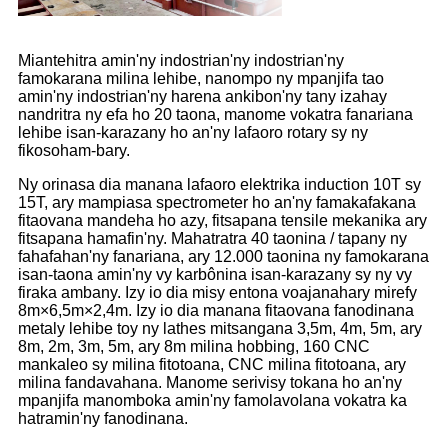
Miantehitra amin'ny indostrian'ny indostrian'ny
famokarana milina lehibe, nanompo ny mpanjifa tao
amin'ny indostrian'ny harena ankibon'ny tany izahay
nandritra ny efa ho 20 taona, manome vokatra fanariana
lehibe isan-karazany ho an'ny lafaoro rotary sy ny
fikosoham-bary.
Ny orinasa dia manana lafaoro elektrika induction 10T sy
15T, ary mampiasa spectrometer ho an'ny famakafakana
fitaovana mandeha ho azy, fitsapana tensile mekanika ary
fitsapana hamafin'ny. Mahatratra 40 taonina / tapany ny
fahafahan'ny fanariana, ary 12.000 taonina ny famokarana
isan-taona amin'ny vy karbônina isan-karazany sy ny vy
firaka ambany. Izy io dia misy entona voajanahary mirefy
8m×6,5m×2,4m. Izy io dia manana fitaovana fanodinana
metaly lehibe toy ny lathes mitsangana 3,5m, 4m, 5m, ary
8m, 2m, 3m, 5m, ary 8m milina hobbing, 160 CNC
mankaleo sy milina fitotoana, CNC milina fitotoana, ary
milina fandavahana. Manome serivisy tokana ho an'ny
mpanjifa manomboka amin'ny famolavolana vokatra ka
hatramin'ny fanodinana.