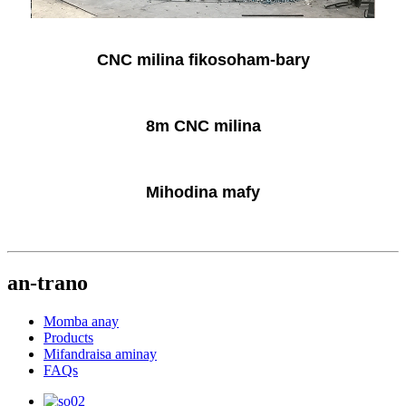
CNC milina fikosoham-bary
8m CNC milina
Mihodina mafy
an-trano
Momba anay
Products
Mifandraisa aminay
FAQs