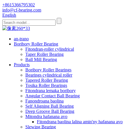
+8615366795302
info@cf-bearing.com
English
an-trano
Boribory Roller Bearing
Fitondran-roller cylindrical
Taper Roller Bearing
Ball Mill Bearing
Products
Boribory Roller Bearings
Bearings cylindrical roller
Tapered Roller Bearing
Tosika Roller Bearings
Fitondrana lemaka boribory
Angular Contact Ball Bearing
Fanondroana baolina
Self Aligning Ball Bearing
Deep Groove Ball Bearing
Mitondra hafanana avo
Fitondrana baolina lalina amin'ny hafanana avo
Slewing Bearing