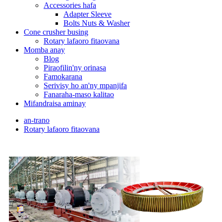
Accessories hafa
Adapter Sleeve
Bolts Nuts & Washer
Cone crusher busing
Rotary lafaoro fitaovana
Momba anay
Blog
Piraofilin'ny orinasa
Famokarana
Serivisy ho an'ny mpanjifa
Fanaraha-maso kalitao
Mifandraisa aminay
an-trano
Rotary lafaoro fitaovana