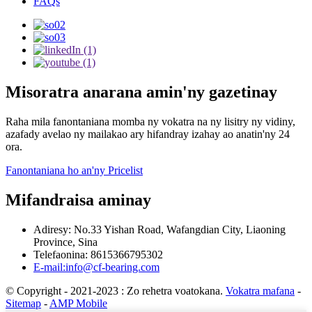
FAQs
Misoratra anarana amin'ny gazetinay
Raha mila fanontaniana momba ny vokatra na ny lisitry ny vidiny,
azafady avelao ny mailakao ary hifandray izahay ao anatin'ny 24
ora.
Fanontaniana ho an'ny Pricelist
Mifandraisa aminay
Adiresy: No.33 Yishan Road, Wafangdian City, Liaoning
Province, Sina
Telefaonina: 8615366795302
E-mail:info@cf-bearing.com
© Copyright - 2021-2023 : Zo rehetra voatokana.
Vokatra mafana
-
Sitemap
-
AMP Mobile