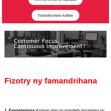
Fanaraha-maso kalitao
Fizotry ny famandrihana
1. Fanontaniana:
Azonao atao ny mandefa mivantana ny