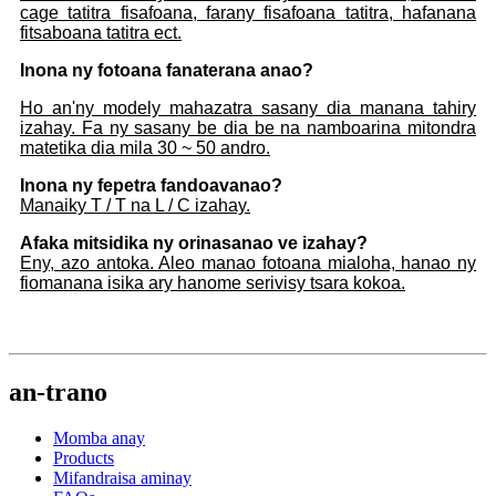
cage tatitra fisafoana, farany fisafoana tatitra, hafanana
fitsaboana tatitra ect.
Inona ny fotoana fanaterana anao?
Ho an'ny modely mahazatra sasany dia manana tahiry
izahay. Fa ny sasany be dia be na namboarina mitondra
matetika dia mila 30 ~ 50 andro.
Inona ny fepetra fandoavanao?
Manaiky T / T na L / C izahay.
Afaka mitsidika ny orinasanao ve izahay?
Eny, azo antoka. Aleo manao fotoana mialoha, hanao ny
fiomanana isika ary hanome serivisy tsara kokoa.
an-trano
Momba anay
Products
Mifandraisa aminay