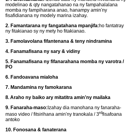
modelinao & qty nangatahanao na ny fampahalalana
momba ny fampiharana anao, hanampy amin'ny
fisafidianana ny modely marina izahay.
2. Famantarana ny fangatahana mpanjifa:
ho fantatray
ny fitakianao sy ny mety ho fitakianao.
3. Famolavolana fifantenana & teny nindramina
4. Fanamafisana ny sary & vidiny
5. Fanamafisana ny fifanarahana momba ny varotra /
PO
6. Fandoavana mialoha
7. Mandamina ny famokarana
8. Araho ny baiko ary mitatitra amin'ny mailaka
9. Fanaraha-maso:
Izahay dia manohana ny fanaraha-
rd
maso video / fitsirihana amin'ny tranokala / 3
fisafoana
antoko
10. Fonosana & fanaterana