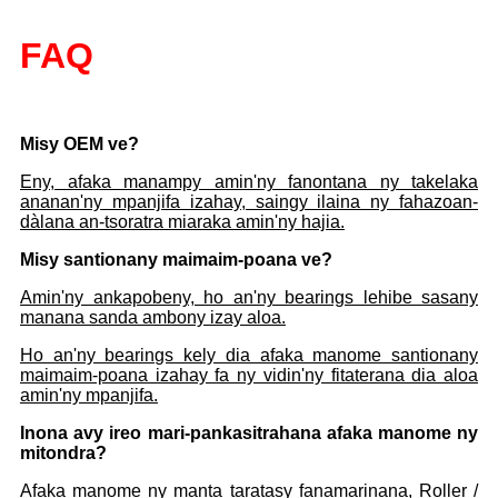
FAQ
Misy OEM ve?
Eny, afaka manampy amin'ny fanontana ny takelaka
ananan'ny mpanjifa izahay, saingy ilaina ny fahazoan-
dàlana an-tsoratra miaraka amin'ny hajia.
Misy santionany maimaim-poana ve?
Amin'ny ankapobeny, ho an'ny bearings lehibe sasany
manana sanda ambony izay aloa.
Ho an'ny bearings kely dia afaka manome santionany
maimaim-poana izahay fa ny vidin'ny fitaterana dia aloa
amin'ny mpanjifa.
Inona avy ireo mari-pankasitrahana afaka manome ny
mitondra?
Afaka manome ny manta taratasy fanamarinana, Roller /