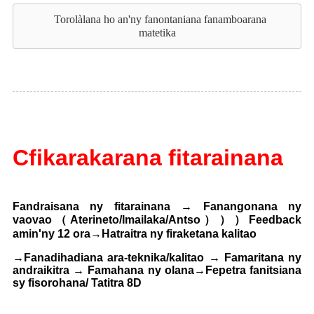
Torolàlana ho an'ny fanontaniana fanamboarana
matetika
C
fikarakarana fitarainana
Fandraisana ny fitarainana → Fanangonana ny
vaovao（Aterineto/Imailaka/Antso）））Feedback
amin'ny 12 ora
→Hatraitra ny firaketana kalitao
→
Fanadihadiana ara-teknika/kalitao → Famaritana ny
andraikitra → Famahana ny olana
→Fepetra fanitsiana
sy fisorohana/ Tatitra 8D