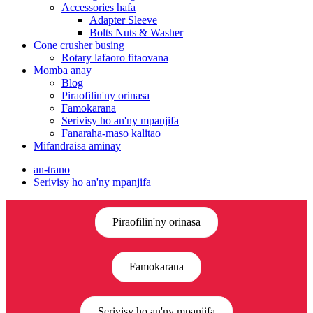
Accessories hafa
Adapter Sleeve
Bolts Nuts & Washer
Cone crusher busing
Rotary lafaoro fitaovana
Momba anay
Blog
Piraofilin'ny orinasa
Famokarana
Serivisy ho an'ny mpanjifa
Fanaraha-maso kalitao
Mifandraisa aminay
an-trano
Serivisy ho an'ny mpanjifa
Piraofilin'ny orinasa
Famokarana
Serivisy ho an'ny mpanjifa