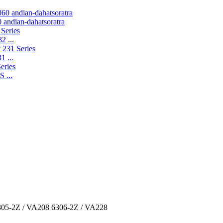
 andian-dahatsoratra
2 ...
1 ...
 ...