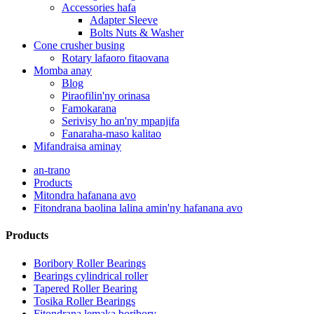
Accessories hafa
Adapter Sleeve
Bolts Nuts & Washer
Cone crusher busing
Rotary lafaoro fitaovana
Momba anay
Blog
Piraofilin'ny orinasa
Famokarana
Serivisy ho an'ny mpanjifa
Fanaraha-maso kalitao
Mifandraisa aminay
an-trano
Products
Mitondra hafanana avo
Fitondrana baolina lalina amin'ny hafanana avo
Products
Boribory Roller Bearings
Bearings cylindrical roller
Tapered Roller Bearing
Tosika Roller Bearings
Fitondrana lemaka boribory