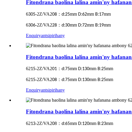
Fitondrana baolina lalina amin'ny hafan
6
-2Z/VA2
：
:
mm
:
mm
:
mm
305
08
d
25
D
62
B
17
6
-2Z/VA2
：
:
mm
:
mm
:
mm
306
28
d
30
D
72
B
19
Enquiry
antsipirihany
Fitondrana baolina lalina amin'ny hafan
62
-2Z/VA2
：
:
mm
:
mm
:
mm
15
01
d
75
D
130
B
25
62
-2Z/VA2
：
:
mm
:
mm
:
mm
15
08
d
75
D
130
B
25
Enquiry
antsipirihany
Fitondrana baolina lalina amin'ny hafan
62
-2Z/VA2
8
：
:
mm
:
mm
:
mm
13
0
d
65
D
120
B
23