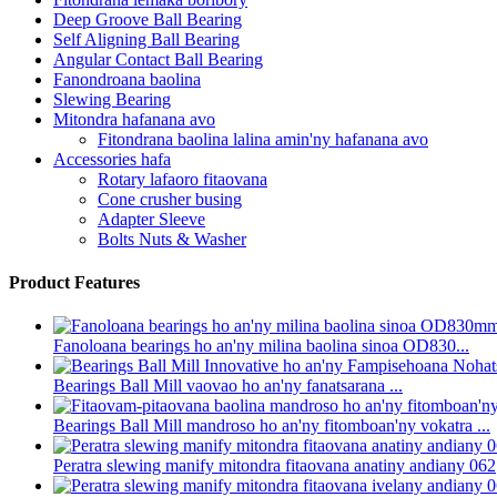
Deep Groove Ball Bearing
Self Aligning Ball Bearing
Angular Contact Ball Bearing
Fanondroana baolina
Slewing Bearing
Mitondra hafanana avo
Fitondrana baolina lalina amin'ny hafanana avo
Accessories hafa
Rotary lafaoro fitaovana
Cone crusher busing
Adapter Sleeve
Bolts Nuts & Washer
Product Features
Fanoloana bearings ho an'ny milina baolina sinoa OD830...
Bearings Ball Mill vaovao ho an'ny fanatsarana ...
Bearings Ball Mill mandroso ho an'ny fitomboan'ny vokatra ...
Peratra slewing manify mitondra fitaovana anatiny andiany 062