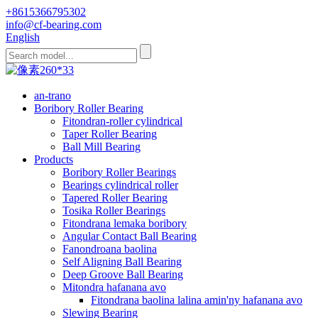
+8615366795302
info@cf-bearing.com
English
an-trano
Boribory Roller Bearing
Fitondran-roller cylindrical
Taper Roller Bearing
Ball Mill Bearing
Products
Boribory Roller Bearings
Bearings cylindrical roller
Tapered Roller Bearing
Tosika Roller Bearings
Fitondrana lemaka boribory
Angular Contact Ball Bearing
Fanondroana baolina
Self Aligning Ball Bearing
Deep Groove Ball Bearing
Mitondra hafanana avo
Fitondrana baolina lalina amin'ny hafanana avo
Slewing Bearing