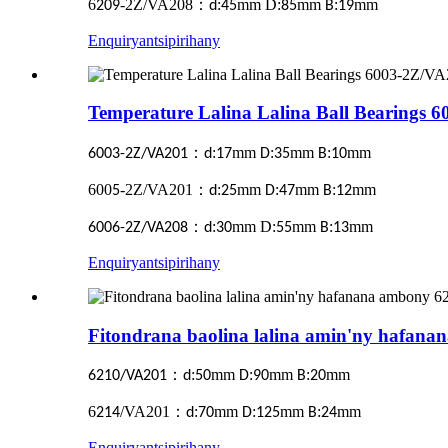
6
-2Z/VA208
：
:
mm D:
mm
:
mm
209
d
45
85
B
19
Enquiry
antsipirihany
Temperature Lalina Lalina Ball Bearings
：
:
mm
:
mm
:
mm
6003-2Z/VA201
d
17
D
35
B
10
600
-2Z/VA201
：
:
mm
:
mm
:
mm
5
d
25
D
47
B
12
：
:
mm D:
mm
:
mm
6006-2Z/VA208
d
30
55
B
13
Enquiry
antsipirihany
Fitondrana baolina lalina amin'ny hafan
：
:
mm
:
mm
:
mm
6210/VA201
d
50
D
90
B
20
6
/VA201
：
:
mm
:
mm
:
mm
214
d
70
D
125
B
24
Enquiry
antsipirihany