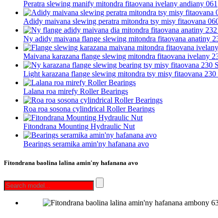
Peratra slewing manify mitondra fitaovana ivelany andiany 061
Adidy maivana slewing peratra mitondra tsy misy fitaovana 060
Ny adidy maivana flange slewing mitondra fitaovana anatiny 23
Maivana karazana flange slewing mitondra fitaovana ivelany 23
Light karazana flange slewing mitondra tsy misy fitaovana 230 S
Lalana roa mirefy Roller Bearings
Roa roa sosona cylindrical Roller Bearings
Fitondrana Mounting Hydraulic Nut
Bearings seramika amin'ny hafanana avo
Fitondrana baolina lalina amin'ny hafanana avo