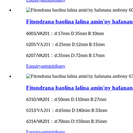
Fitondrana baolina lalina amin'ny hafa
：
:
mm
:
mm
:
mm
6003/VA201
d
17
D
35
B
10
6
/VA201
：
:
mm
:
mm
:
mm
205
d
25
D
52
B
15
：
:
mm D:
mm
:
mm
6207/VA201
d
35
72
B
17
Enquiry
antsipirihany
Fitondrana baolina lalina amin'ny hafa
：
:
mm
:
mm
:
mm
6310/VA201
d
50
D
110
B
27
6
/VA201
：
:
mm
:
mm
:
mm
313
d
65
D
140
B
33
：
:
mm D:
mm
:
mm
6314/VA201
d
70
150
B
35
Enquiry
antsipirihany