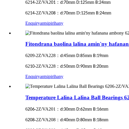
62
-2Z/VA2
：
:
mm
:
mm
:
mm
14
01
d
70
D
125
B
24
62
-2Z/VA2
：
:
mm D:
mm
:
mm
14
08
d
70
125
B
24
Enquiry
antsipirihany
Fitondrana baolina lalina amin'ny hafan
6209-2Z/VA228
：
:
mm
:
mm
:
mm
d
45
D
85
B
19
62
-2Z/VA228
：
:
mm
:
mm
:
mm
10
d
50
D
90
B
20
Enquiry
antsipirihany
Temperature Lalina Lalina Ball Bearings
6
-2Z/VA201
：
:
mm
:
mm
:
mm
206
d
30
D
62
B
16
6
-2Z/VA208
：
:
mm
:
mm
:
mm
208
d
40
D
80
B
18