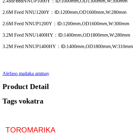
2.4MF
NNUP1000Y
：
1000
,
OD1300
,
W:300
eed
ID:
mm
mm
mm
2.6M Feed NNU1200Y
：
1200
,
OD1600
,
W:280
ID:
mm
mm
mm
2.6M Feed NNUP1200Y
：
1200
,
OD1600
,
W:300
ID:
mm
mm
mm
3.2M Feed NNU1400HY
：
1400
,
OD1800
,
W:280
ID:
mm
mm
mm
3.2M Feed NNUP1400HY
：
1400
,
OD1800
,
W:310
ID:
mm
mm
mm
Alefaso mailaka aminay
Product Detail
Tags vokatra
TOROMARIKA