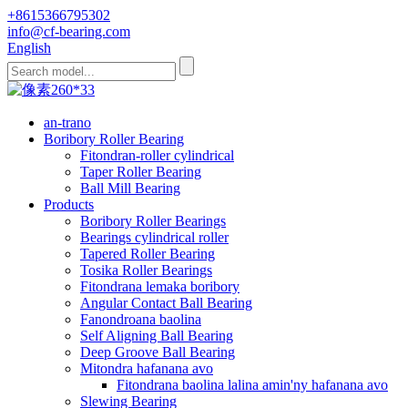
+8615366795302
info@cf-bearing.com
English
an-trano
Boribory Roller Bearing
Fitondran-roller cylindrical
Taper Roller Bearing
Ball Mill Bearing
Products
Boribory Roller Bearings
Bearings cylindrical roller
Tapered Roller Bearing
Tosika Roller Bearings
Fitondrana lemaka boribory
Angular Contact Ball Bearing
Fanondroana baolina
Self Aligning Ball Bearing
Deep Groove Ball Bearing
Mitondra hafanana avo
Fitondrana baolina lalina amin'ny hafanana avo
Slewing Bearing