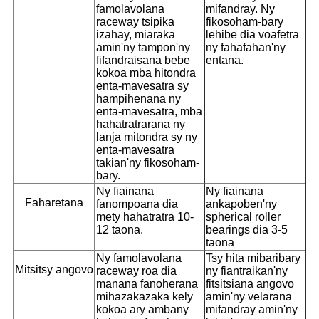
famolavolana
mifandray. Ny
raceway tsipika
fikosoham-bary
izahay, miaraka
lehibe dia voafetra
amin'ny tampon'ny
ny fahafahan'ny
fifandraisana bebe
entana.
kokoa mba hitondra
enta-mavesatra sy
hampihenana ny
enta-mavesatra, mba
hahatratrarana ny
lanja mitondra sy ny
enta-mavesatra
takian'ny fikosoham-
bary.
Ny fiainana
Ny fiainana
Faharetana
fanompoana dia
ankapoben'ny
mety hahatratra 10-
spherical roller
12 taona.
bearings dia 3-5
taona
Ny famolavolana
Tsy hita mibaribary
Mitsitsy angovo
raceway roa dia
ny fiantraikan'ny
manana fanoherana
fitsitsiana angovo
mihazakazaka kely
amin'ny velarana
kokoa ary ambany
mifandray amin'ny