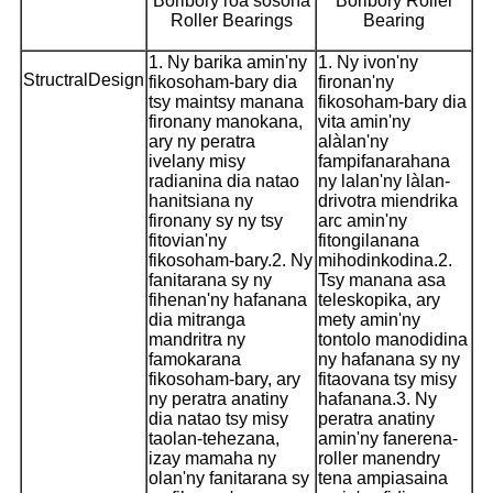
Boribory roa sosona
Boribory Roller
Roller Bearings
Bearing
1. Ny barika amin'ny
1. Ny ivon'ny
StructralDesign
fikosoham-bary dia
fironan'ny
tsy maintsy manana
fikosoham-bary dia
fironany manokana,
vita amin'ny
ary ny peratra
alàlan'ny
ivelany misy
fampifanarahana
radianina dia natao
ny lalan'ny làlan-
hanitsiana ny
drivotra miendrika
fironany sy ny tsy
arc amin'ny
fitovian'ny
fitongilanana
fikosoham-bary.
2. Ny
mihodinkodina.
2.
fanitarana sy ny
Tsy manana asa
fihenan'ny hafanana
teleskopika, ary
dia mitranga
mety amin'ny
mandritra ny
tontolo manodidina
famokarana
ny hafanana sy ny
fikosoham-bary, ary
fitaovana tsy misy
ny peratra anatiny
hafanana.
3. Ny
dia natao tsy misy
peratra anatiny
taolan-tehezana,
amin'ny fanerena-
izay mamaha ny
roller manendry
olan'ny fanitarana sy
tena ampiasaina