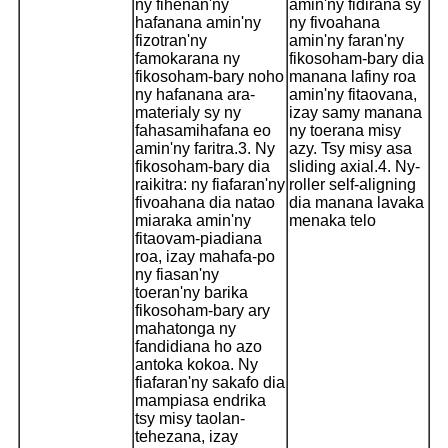
ny fihenan'ny
amin'ny fidirana sy
hafanana amin'ny
ny fivoahana
fizotran'ny
amin'ny faran'ny
famokarana ny
fikosoham-bary dia
fikosoham-bary noho
manana lafiny roa
ny hafanana ara-
amin'ny fitaovana,
materialy sy ny
izay samy manana
fahasamihafana eo
ny toerana misy
amin'ny faritra.
3. Ny
azy. Tsy misy asa
fikosoham-bary dia
sliding axial.
4. Ny-
raikitra: ny fiafaran'ny
roller self-aligning
fivoahana dia natao
dia manana lavaka
miaraka amin'ny
menaka telo
fitaovam-piadiana
roa, izay mahafa-po
ny fiasan'ny
toeran'ny barika
fikosoham-bary ary
mahatonga ny
fandidiana ho azo
antoka kokoa. Ny
fiafaran'ny sakafo dia
mampiasa endrika
tsy misy taolan-
tehezana, izay