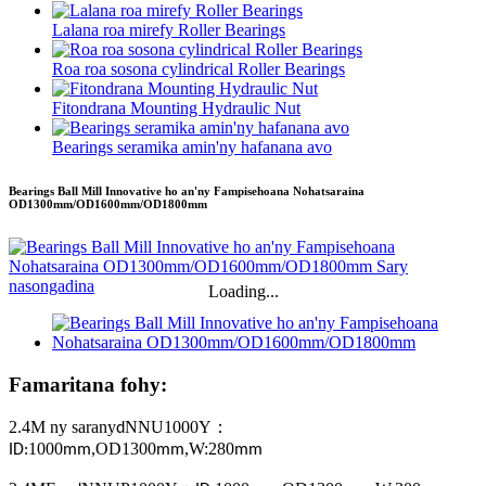
Lalana roa mirefy Roller Bearings
Roa roa sosona cylindrical Roller Bearings
Fitondrana Mounting Hydraulic Nut
Bearings seramika amin'ny hafanana avo
Bearings Ball Mill Innovative ho an'ny Fampisehoana Nohatsaraina
OD1300mm/OD1600mm/OD1800mm
Loading...
Famaritana fohy:
2.4M ny sarany
NNU1000Y
：
d
1000
,
OD1300
,
W:280
ID:
mm
mm
mm