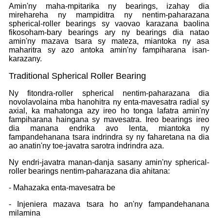
Amin'ny maha-mpitarika ny bearings, izahay dia
mirehareha ny mampiditra ny nentim-paharazana
spherical-roller bearings sy vaovao karazana baolina
fikosoham-bary bearings ary ny bearings dia natao
amin'ny mazava tsara sy mateza, miantoka ny asa
maharitra sy azo antoka amin'ny fampiharana isan-
karazany.
Traditional Spherical Roller Bearing
Ny fitondra-roller spherical nentim-paharazana dia
novolavolaina mba hanohitra ny enta-mavesatra radial sy
axial, ka mahatonga azy ireo ho tonga lafatra amin'ny
fampiharana haingana sy mavesatra. Ireo bearings ireo
dia manana endrika avo lenta, miantoka ny
fampandehanana tsara indrindra sy ny faharetana na dia
ao anatin'ny toe-javatra sarotra indrindra aza.
Ny endri-javatra manan-danja sasany amin'ny spherical-
roller bearings nentim-paharazana dia ahitana:
- Mahazaka enta-mavesatra be
- Injeniera mazava tsara ho an'ny fampandehanana
milamina