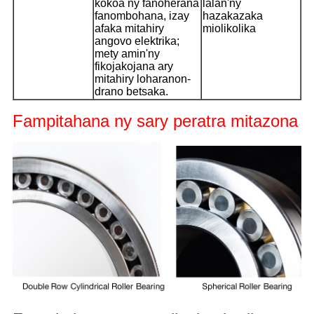
kokoa ny fanoherana
lalan'ny
fanombohana, izay
hazakazaka
afaka mitahiry
miolikolika
angovo elektrika;
mety amin'ny
fikojakojana ary
mitahiry loharanon-
drano betsaka.
Fampitahana ny sary peratra mitazona