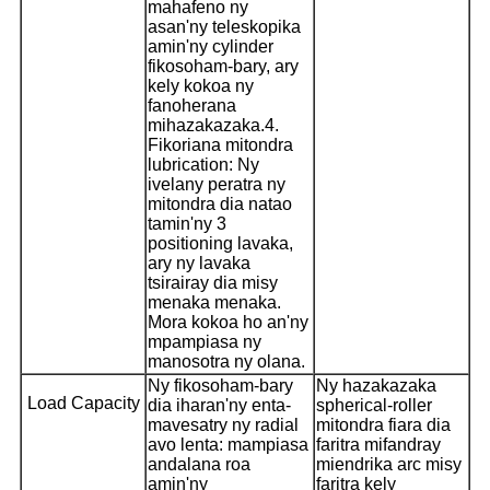
mahafeno ny
asan'ny teleskopika
amin'ny cylinder
fikosoham-bary, ary
kely kokoa ny
fanoherana
mihazakazaka.
4.
Fikoriana mitondra
lubrication: Ny
ivelany peratra ny
mitondra dia natao
tamin'ny 3
positioning lavaka,
ary ny lavaka
tsirairay dia misy
menaka menaka.
Mora kokoa ho an'ny
mpampiasa ny
manosotra ny olana.
Ny fikosoham-bary
Ny hazakazaka
Load Capacity
dia iharan'ny enta-
spherical-roller
mavesatry ny radial
mitondra fiara dia
avo lenta: mampiasa
faritra mifandray
andalana roa
miendrika arc misy
amin'ny
faritra kely