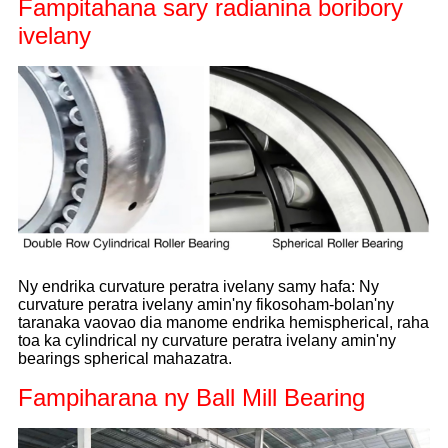
Fampitahana sary radianina boribory
ivelany
Ny endrika curvature peratra ivelany samy hafa: Ny
curvature peratra ivelany amin'ny fikosoham-bolan'ny
taranaka vaovao dia manome endrika hemispherical, raha
toa ka cylindrical ny curvature peratra ivelany amin'ny
bearings spherical mahazatra.
Fampiharana ny Ball Mill Bearing