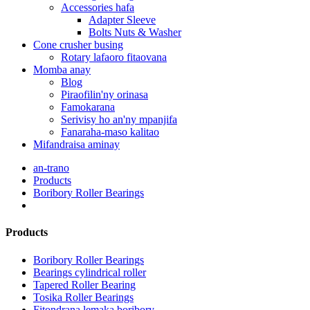
Accessories hafa
Adapter Sleeve
Bolts Nuts & Washer
Cone crusher busing
Rotary lafaoro fitaovana
Momba anay
Blog
Piraofilin'ny orinasa
Famokarana
Serivisy ho an'ny mpanjifa
Fanaraha-maso kalitao
Mifandraisa aminay
an-trano
Products
Boribory Roller Bearings
Products
Boribory Roller Bearings
Bearings cylindrical roller
Tapered Roller Bearing
Tosika Roller Bearings
Fitondrana lemaka boribory