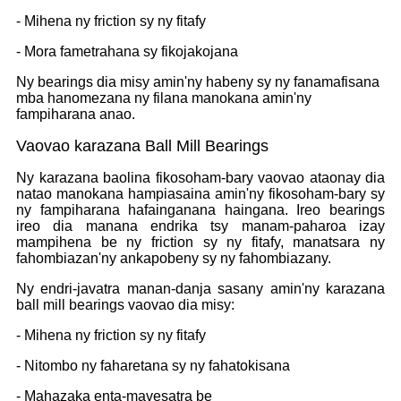
- Mihena ny friction sy ny fitafy
- Mora fametrahana sy fikojakojana
Ny bearings dia misy amin'ny habeny sy ny fanamafisana
mba hanomezana ny filana manokana amin'ny
fampiharana anao.
Vaovao karazana Ball Mill Bearings
Ny karazana baolina fikosoham-bary vaovao ataonay dia
natao manokana hampiasaina amin'ny fikosoham-bary sy
ny fampiharana hafainganana haingana. Ireo bearings
ireo dia manana endrika tsy manam-paharoa izay
mampihena be ny friction sy ny fitafy, manatsara ny
fahombiazan'ny ankapobeny sy ny fahombiazany.
Ny endri-javatra manan-danja sasany amin'ny karazana
ball mill bearings vaovao dia misy:
- Mihena ny friction sy ny fitafy
- Nitombo ny faharetana sy ny fahatokisana
- Mahazaka enta-mavesatra be