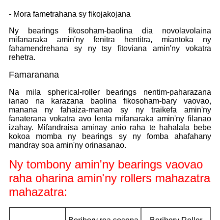
- Mora fametrahana sy fikojakojana
Ny bearings fikosoham-baolina dia novolavolaina
mifanaraka amin'ny fenitra hentitra, miantoka ny
fahamendrehana sy ny tsy fitoviana amin'ny vokatra
rehetra.
Famaranana
Na mila spherical-roller bearings nentim-paharazana
ianao na karazana baolina fikosoham-bary vaovao,
manana ny fahaiza-manao sy ny traikefa amin'ny
fanaterana vokatra avo lenta mifanaraka amin'ny filanao
izahay. Mifandraisa aminay anio raha te hahalala bebe
kokoa momba ny bearings sy ny fomba ahafahany
mandray soa amin'ny orinasanao.
Ny tombony amin'ny bearings vaovao
raha oharina amin'ny rollers mahazatra
mahazatra: