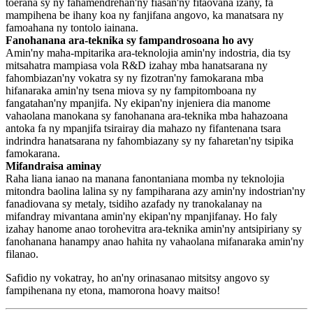
toerana sy ny fahamendrehan'ny fiasan'ny fitaovana izany, fa
mampihena be ihany koa ny fanjifana angovo, ka manatsara ny
famoahana ny tontolo iainana.
Fanohanana ara-teknika sy fampandrosoana ho avy
Amin'ny maha-mpitarika ara-teknolojia amin'ny indostria, dia tsy
mitsahatra mampiasa vola R&D izahay mba hanatsarana ny
fahombiazan'ny vokatra sy ny fizotran'ny famokarana mba
hifanaraka amin'ny tsena miova sy ny fampitomboana ny
fangatahan'ny mpanjifa. Ny ekipan'ny injeniera dia manome
vahaolana manokana sy fanohanana ara-teknika mba hahazoana
antoka fa ny mpanjifa tsirairay dia mahazo ny fifantenana tsara
indrindra hanatsarana ny fahombiazany sy ny faharetan'ny tsipika
famokarana.
Mifandraisa aminay
Raha liana ianao na manana fanontaniana momba ny teknolojia
mitondra baolina lalina sy ny fampiharana azy amin'ny indostrian'ny
fanadiovana sy metaly, tsidiho azafady ny tranokalanay na
mifandray mivantana amin'ny ekipan'ny mpanjifanay. Ho faly
izahay hanome anao torohevitra ara-teknika amin'ny antsipiriany sy
fanohanana hanampy anao hahita ny vahaolana mifanaraka amin'ny
filanao.
Safidio ny vokatray, ho an'ny orinasanao mitsitsy angovo sy
fampihenana ny etona, mamorona hoavy maitso!