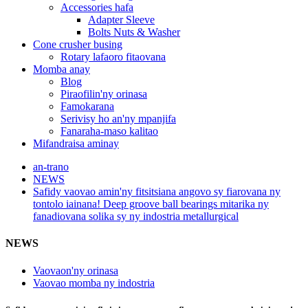
Accessories hafa
Adapter Sleeve
Bolts Nuts & Washer
Cone crusher busing
Rotary lafaoro fitaovana
Momba anay
Blog
Piraofilin'ny orinasa
Famokarana
Serivisy ho an'ny mpanjifa
Fanaraha-maso kalitao
Mifandraisa aminay
an-trano
NEWS
Safidy vaovao amin'ny fitsitsiana angovo sy fiarovana ny
tontolo iainana! Deep groove ball bearings mitarika ny
fanadiovana solika sy ny indostria metallurgical
NEWS
Vaovaon'ny orinasa
Vaovao momba ny indostria