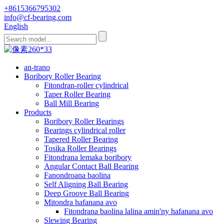
+8615366795302
info@cf-bearing.com
English
an-trano
Boribory Roller Bearing
Fitondran-roller cylindrical
Taper Roller Bearing
Ball Mill Bearing
Products
Boribory Roller Bearings
Bearings cylindrical roller
Tapered Roller Bearing
Tosika Roller Bearings
Fitondrana lemaka boribory
Angular Contact Ball Bearing
Fanondroana baolina
Self Aligning Ball Bearing
Deep Groove Ball Bearing
Mitondra hafanana avo
Fitondrana baolina lalina amin'ny hafanana avo
Slewing Bearing