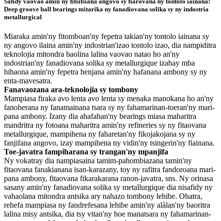
Safidy vaovao amin'ny fitsitsiana angovo sy fiarovana ny tontolo iainana!
Deep groove ball bearings mitarika ny fanadiovana solika sy ny indostria
metallurgical
Miaraka amin'ny fitomboan'ny fepetra takian'ny tontolo iainana sy
ny angovo ilaina amin'ny indostrian'izao tontolo izao, dia nampiditra
teknolojia mitondra baolina lalina vaovao natao ho an'ny
indostrian'ny fanadiovana solika sy metallurgique izahay mba
hihaona amin'ny fepetra henjana amin'ny hafanana ambony sy ny
enta-mavesatra.
Fanavaozana ara-teknolojia sy tombony
Mampiasa firaka avo lenta avo lenta sy menaka manokana ho an'ny
fanoherana ny fanamainana tsara sy ny fahamarinan-toeran'ny mari-
pana ambony. Izany dia ahafahan'ny bearings miasa maharitra
mandritra ny fotoana maharitra amin'ny refineries sy ny fitaovana
metallurgique, mampihena ny faharetan'ny fikojakojana sy ny
fanjifana angovo, izay mampihena ny vidin'ny tsingerin'ny fiainana.
Toe-javatra fampiharana sy trangan'ny mpanjifa
Ny vokatray dia nampiasaina tamim-pahombiazana tamin'ny
fitaovana fanakianana isan-karazany, toy ny rafitra fandoroana mari-
pana ambony, fitaovana fikarakarana ranon-javatra, sns. Ny orinasa
sasany amin'ny fanadiovana solika sy metallurgique dia nisafidy ny
vahaolana mitondra antsika ary nahazo tombony lehibe. Ohatra,
rehefa mampiasa ny fandrefesana lehibe amin'ny alàlan'ny baoritra
lalina misy antsika, dia tsy vitan'ny hoe manatsara ny fahamarinan-